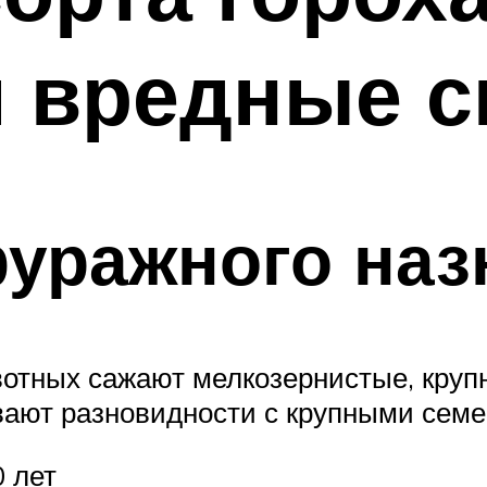
 вредные с
уражного наз
вотных сажают мелкозернистые, крупн
вают разновидности с крупными семе
 лет