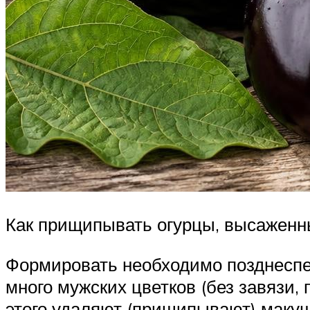
Как прищипывать огурцы, высаженны
Формировать необходимо позднеспелы
много мужских цветков (без завязи,
этого удаляют (прищипывают) макуш