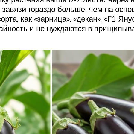
завязи гораздо больше, чем на осно
рта, как «зарница», «декан», «F1 Яну
айность и не нуждаются в прищипыва