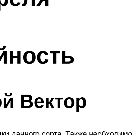
йность
ой Вектор
дки данного сорта. Также необходимо