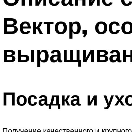
Вектор, ос
выращиван
Посадка и ух
Получение качественного и крупного