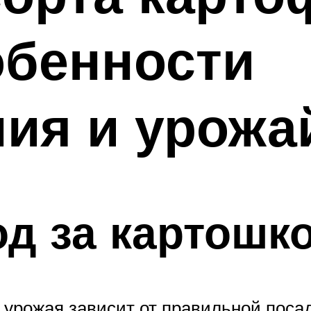
обенности
ия и урожа
од за картошк
 урожая зависит от правильной поса