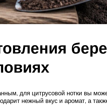
товления бере
ловиях
ным, для цитрусовой нотки вы может
одарит нежный вкус и аромат, а такж