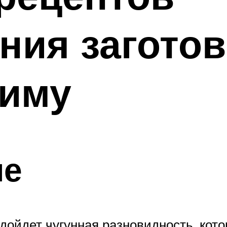
ния заготов
зиму
ие
дойдет чугунная разновидность, кото