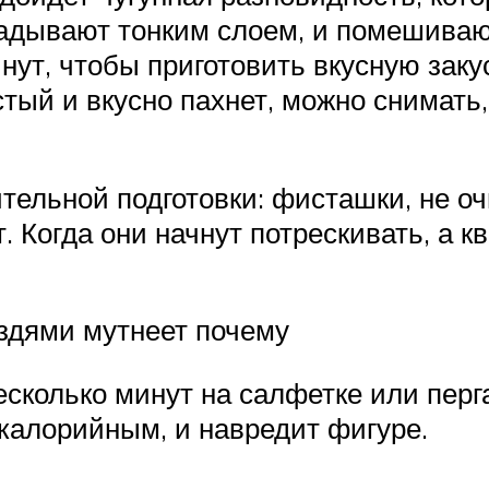
дывают тонким слоем, и помешивают
инут, чтобы приготовить вкусную зак
стый и вкусно пахнет, можно снимать
ительной подготовки: фисташки, не о
 Когда они начнут потрескивать, а 
уздями мутнеет почему
есколько минут на салфетке или пер
 калорийным, и навредит фигуре.