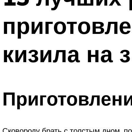
приготовле
кизила на 
Приготовлен
Сковороду брать с толстым дном, по