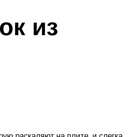
ок из
рую раскаляют на плите, и слегка