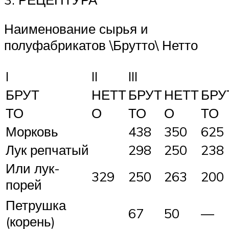
Наименование сырья и
полуфабрикатов \Брутто\ Нетто
I
II
III
БРУТ
НЕТТ
БРУТ
НЕТТ
БРУ
ТО
О
ТО
О
ТО
Морковь
438
350
625
Лук репчатый
298
250
238
Или лук-
329
250
263
200
порей
Петрушка
67
50
—
(корень)