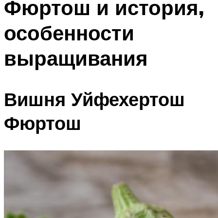
Фюртош и история,
особенности
выращивания
Вишня Уйфехертош
Фюртош