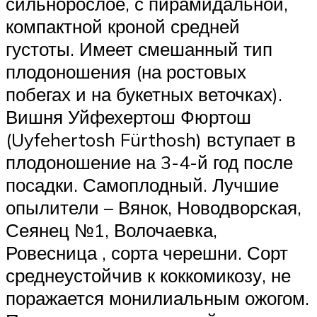
сильнорослое, с пирамидальной,
компактной кроной средней
густоты. Имеет смешанный тип
плодоношения (на ростовых
побегах и на букетных веточках).
Вишня Уйфехертош Фюртош
(Uyfehertosh Fürthosh) вступает в
плодоношение на 3-4-й год после
посадки. Самоплодный. Лучшие
опылители – Вянок, Новодворская,
Сеянец №1, Волочаевка,
Ровесница , сорта черешни. Сорт
среднеустойчив к коккомикозу, не
поражается монилиальным ожогом.