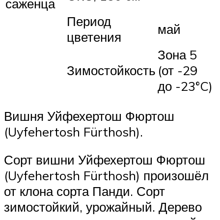
саженца
Период
май
цветения
Зона 5
Зимостойкость
(от -29
до -23°C)
Вишня Уйфехертош Фюртош
(Uyfehertosh Fürthosh).
Сорт вишни Уйфехертош Фюртош
(Uyfehertosh Fürthosh) произошёл
от клона сорта Панди. Сорт
зимостойкий, урожайный. Дерево