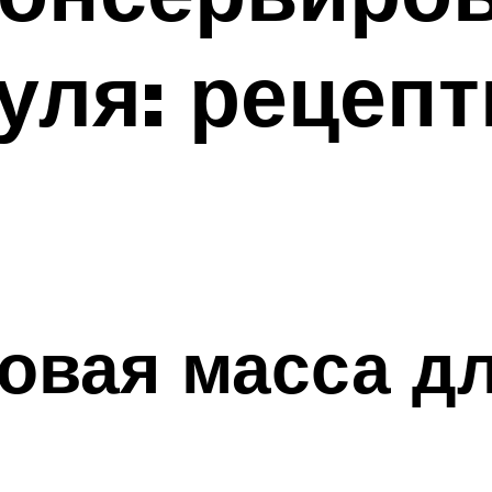
уля: рецепт
овая масса д