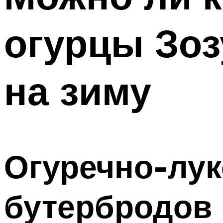
огурцы Зоз
на зиму
Огуречно-лук
бутербродов