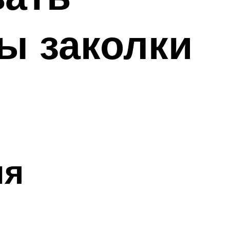
ы заколки
ля