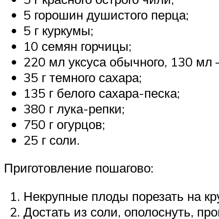
5 горошин душистого перца;
5 г куркумы;
10 семян горчицы;
220 мл уксуса обычного, 130 мл 
35 г темного сахара;
135 г белого сахара-песка;
380 г лука-репки;
750 г огурцов;
25 г соли.
Приготовление пошагово:
Некрупные плоды порезать на кру
Достать из соли, ополоснуть, пр