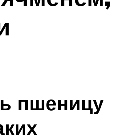
и
ть пшеницу
аких