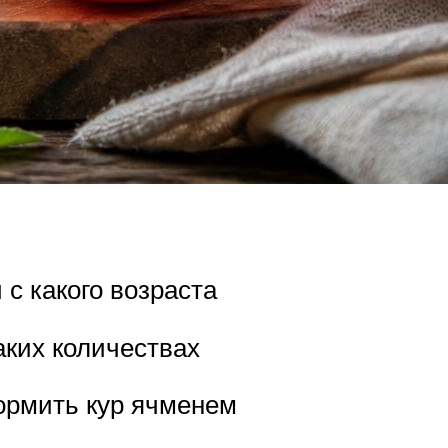
с какого возраста
аких количествах
кормить кур ячменем