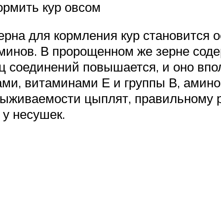
кормить кур овсом
рна для кормления кур становится о
аминов. В пророщенном же зерне сод
 соединений повышается, и оно впо
ами, витаминами Е и группы В, амин
выживаемости цыплят, правильному 
у несушек.