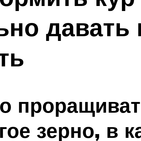
ьно давать 
ть
но проращива
гое зерно, в к