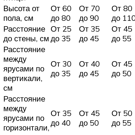
Высота от
От 60
От 70
От 80
пола, см
до 80
до 90
до 11
Расстояние
От 25
От 35
От 45
до стены, см
до 35
до 45
до 55
Расстояние
между
От 30
От 40
От 45
ярусами по
до 35
до 45
до 50
вертикали,
см
Расстояние
между
От 35
От 45
От 50
ярусами по
до 40
до 50
до 55
горизонтали,