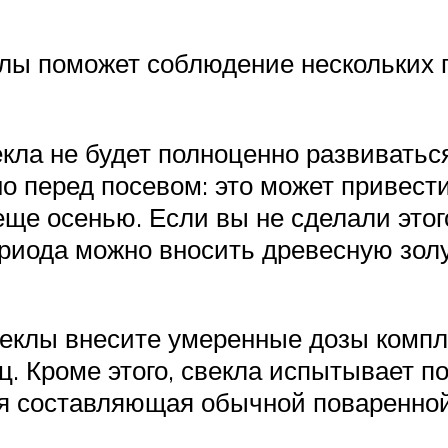
лы поможет соблюдение нескольких п
екла не будет полноценно развиваться
о перед посевом: это может привест
еще осенью. Если вы не сделали этог
ериода можно вносить древесную зо
веклы внесите умеренные дозы компл
ц. Кроме этого, свекла испытывает п
ая составляющая обычной поваренной