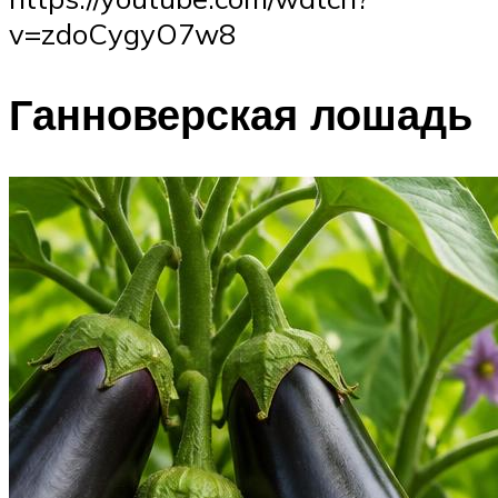
v=zdoCygyO7w8
Ганноверская лошадь