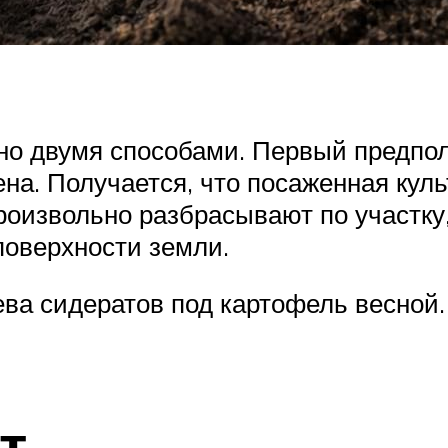
но двумя способами. Первый предпол
ена. Получается, что посаженная кул
роизвольно разбрасывают по участку,
поверхности земли.
ева сидератов под картофель весной
т