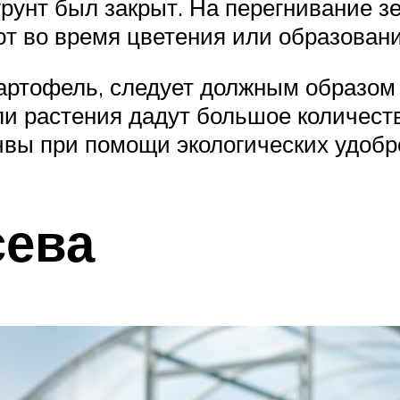
грунт был закрыт. На перегнивание з
т во время цветения или образовани
картофель, следует должным образом 
сли растения дадут большое количест
чвы при помощи экологических удобр
сева