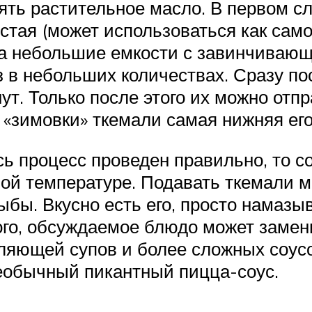
ять растительное масло. В первом сл
густая (может использоваться как сам
да небольшие емкости с завинчивающ
з в небольших количествах. Сразу п
т. Только после этого их можно отпр
 «зимовки» ткемали самая нижняя его
 процесс проведен правильно, то со
ной температуре. Подавать ткемали 
ыбы. Вкусно есть его, просто намазы
того, обсуждаемое блюдо может заме
вляющей супов и более сложных соусо
еобычный пикантный пицца-соус.