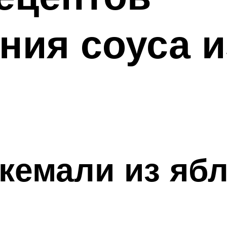
ния соуса и
кемали из ябл