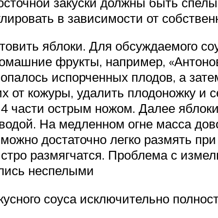
сточной закуски должны быть спелы
лировать в зависимости от собственн
отовить яблоки. Для обсуждаемого со
домашние фрукты, например, «Антоно
попалось испорченных плодов, а зат
их от кожуры, удалить плодоножку и 
 4 части острым ножом. Далее яблоки
одой. На медленном огне масса дово
ы можно достаточно легко размять п
ыстро размягчатся. Проблема с изме
ались неспелыми
вкусного соуса исключительно полно