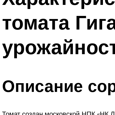
томата Гиг
урожайнос
Описание со
Томат создан московской НПК «НК ЛТ