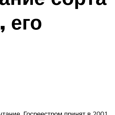
, его
ытание, Госреестром принят в 2001