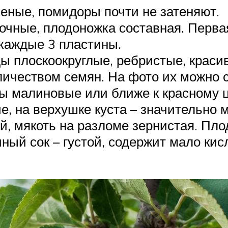
леные, помидоры почти не затеняют.
чные, плодоножка составная. Перва
з каждые 3 пластины.
ы плоскоокруглые, ребристые, крас
ичеством семян. На фото их можно с
ты малиновые или ближе к красному ц
, на верхушке куста – значительно м
й, мякоть на разломе зернистая. Пл
чный сок – густой, содержит мало ки