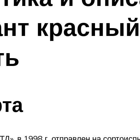
ант красный
ть
рта
Д», в 1998 г. отправлен на сортоисп