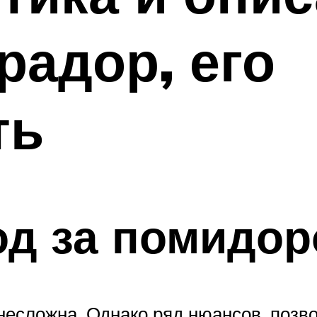
радор, его
ть
од за помидо
несложна. Однако ряд нюансов, поз