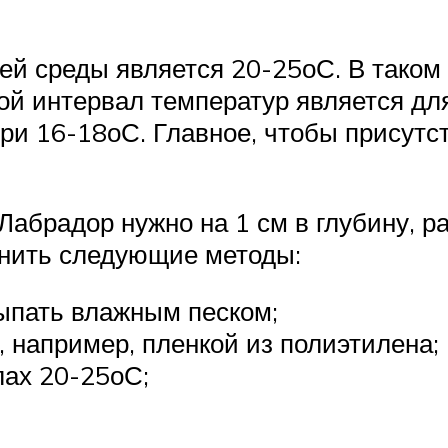
й среды является 20-25оС. В таком 
акой интервал температур является д
при 16-18оС. Главное, чтобы присут
Лабрадор нужно на 1 см в глубину, р
енить следующие методы:
ыпать влажным песком;
, например, пленкой из полиэтилена;
лах 20-25оС;