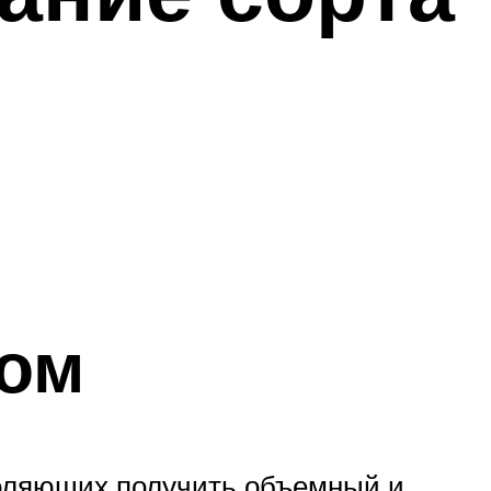
ром
воляющих получить объемный и