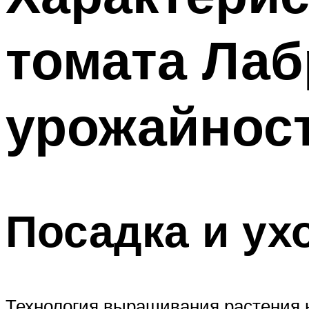
томата Лаб
урожайнос
Посадка и ух
Технология выращивания растения 