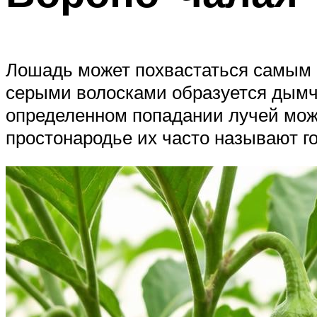
Лошадь может похвастаться самым 
серыми волосками образуется дымча
определенном попадании лучей можн
простонародье их часто называют г