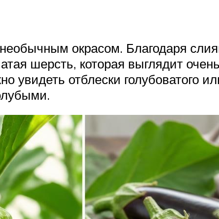
необычным окрасом. Благодаря слиян
тая шерсть, которая выглядит очень
о увидеть отблески голубоватого или
олубыми.