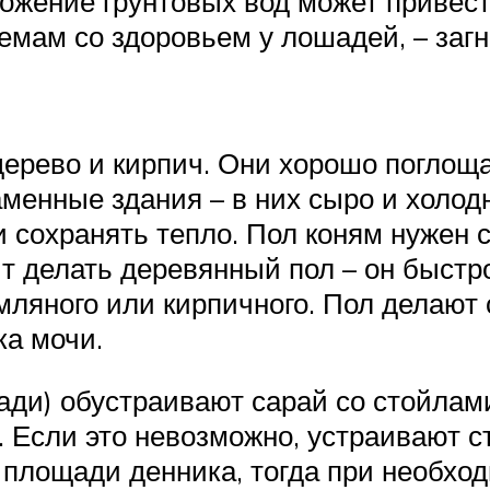
ожение грунтовых вод может привест
емам со здоровьем у лошадей, – загн
ерево и кирпич. Они хорошо поглощ
аменные здания – в них сыро и холод
 сохранять тепло. Пол коням нужен с
 делать деревянный пол – он быстро 
ляного или кирпичного. Пол делают с 
ка мочи.
ади) обустраивают сарай со стойлам
. Если это невозможно, устраивают 
 площади денника, тогда при необхо