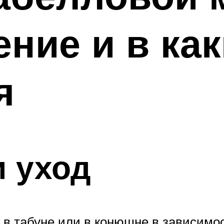
ние и в ка
я
 уход
в табуне или в конюшне в зависимос