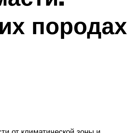
ких породах
ти от климатической зоны и