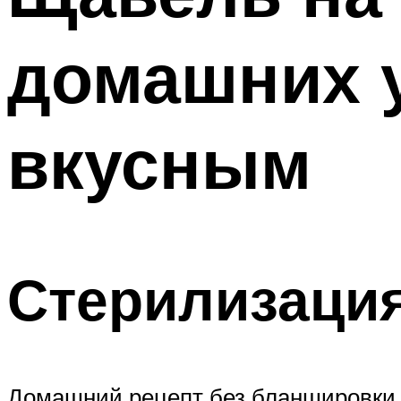
домашних 
вкусным
Стерилизация
Домашний рецепт без бланшировки п