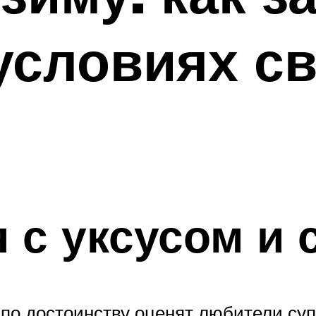
условиях с
 с уксусом и
о достоинству оценят любители суп