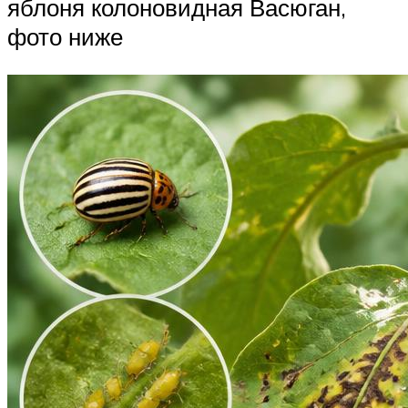
яблоня колоновидная Васюган,
фото ниже