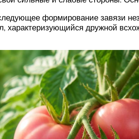
следующее формирование завязи нез
, характеризующийся дружной всхож