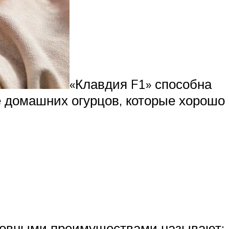
«Клавдия F1» способна
е домашних огурцов, которые хорошо
сновными преимуществами называют: