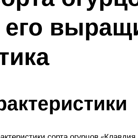
 его выращ
тика
рактеристики
ктеристики сорта огурцов «Клавдия 