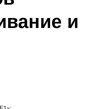
ивание и
F1»: