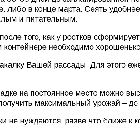
ле, либо в конце марта. Сеять удобн
ыхлым и питательным.
осле того, как у ростков сформирует
 контейнере необходимо хорошенько 
закалку Вашей рассады. Для этого еж
садке на постоянное место можно выс
 получить максимальный урожай – до 8
и не нуждаются, разве что ближе к к