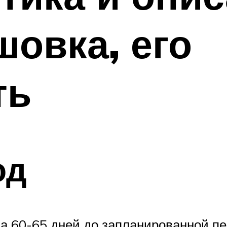
шовка, его
ть
од
за 60-65 дней до запланированной п