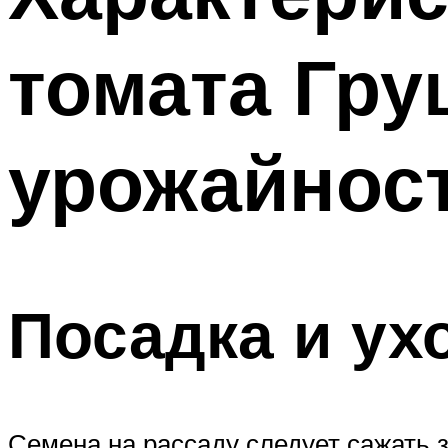
томата Гру
урожайнос
Посадка и ух
Семена на рассаду следует сажать 