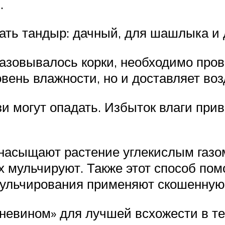
.
ать тандыр: дачный, для шашлыка и 
разовывалось корки, необходимо про
овень влажности, но и доставляет воз
зи могут опадать. Избыток влаги при
 насыщают растение углекислым газом
их мульчируют. Также этот способ п
ульчирования применяют скошенную 
евином» для лучшей всхожести в те