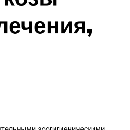
лечения,
рительными зоогигиеническими