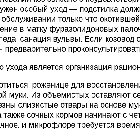
ужен особый уход — подстилка долж
и обслуживании только что окотившей
дение в матку фуразолидоновых пал
леда, санация вульвы. Если козовод
ан предварительно проконсультирова
 ухода является организация рацио
окотиться, роженице для восстановле
ой муки. Из объемистых оставляют се
езны слизистые отвары на основе мук
а также сочных кормов начинают с че
ачное, и микрофлоре требуется время