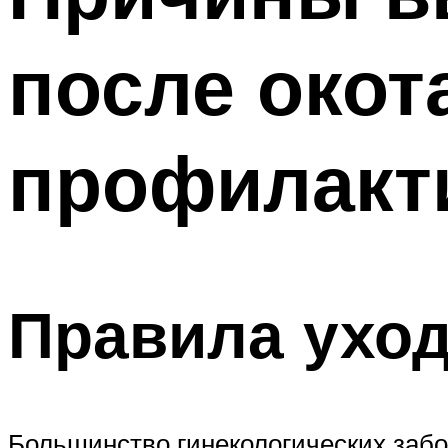
после окот
профилакт
Правила уход
Большинство гинекологических забо