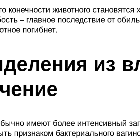
то конечности животного становятся
сть – главное последствие от обиль
отное погибнет.
деления из в
ечение
бычно имеют более интенсивный зап
ыть признаком бактериального вагин