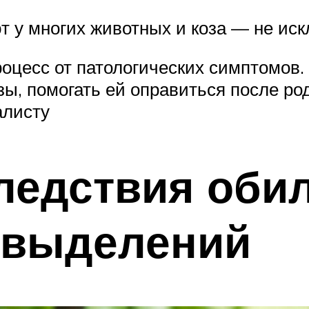
т у многих животных и коза — не ис
оцесс от патологических симптомов.
ы, помогать ей оправиться после род
алисту
ледствия оби
 выделений