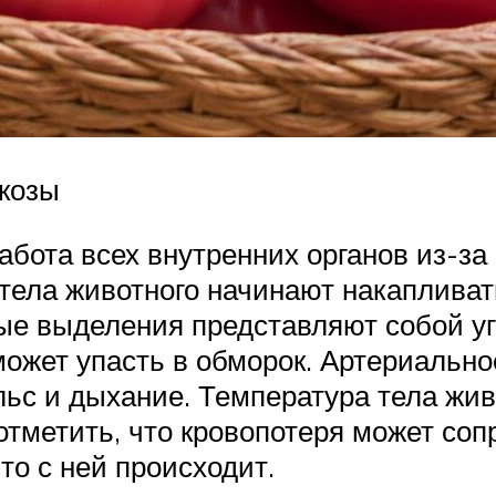
 козы
бота всех внутренних органов из-за
 тела животного начинают накапливат
ые выделения представляют собой уг
 может упасть в обморок. Артериальн
льс и дыхание. Температура тела жив
 отметить, что кровопотеря может со
то с ней происходит.