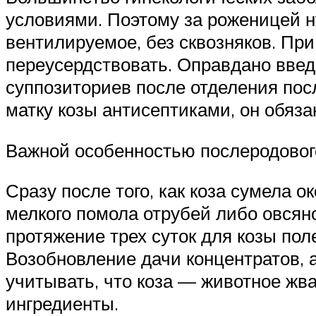
условиями. Поэтому за роженицей н
вентилируемое, без сквозняков. Пр
переусердствовать. Оправдано вве
суппозиториев после отделения пос
матку козы антисептиками, он обяз
Важной особенностью послеродового
Сразу после того, как коза сумела 
мелкого помола отрубей либо овсян
протяжение трех суток для козы пол
Возобновление дачи концентратов, 
учитывать, что коза — животное жв
ингредиенты.