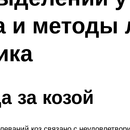
а и методы 
ика
а за козой
леваний коз связано с неудовлетво