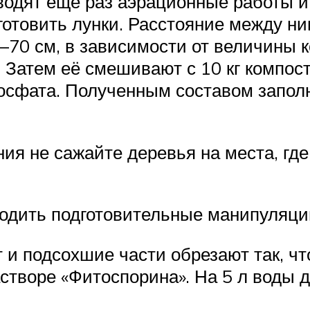
водят ещё раз аэрационные работы и 
готовить лунки. Расстояние между ним
–70 см, в зависимости от величины к
Затем её смешивают с 10 кг компост
осфата. Полученным составом заполн
ия не сажайте деревья на места, гд
водить подготовительные манипуляци
и подсохшие части обрезают так, что
астворе «Фитоспорина». На 5 л воды 