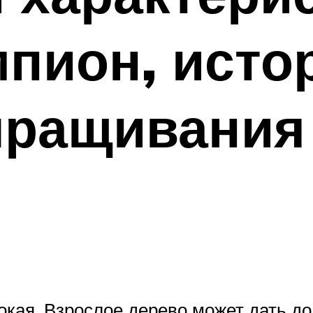
пион, исто
ращивания
кая. Взрослое дерево может дать до 