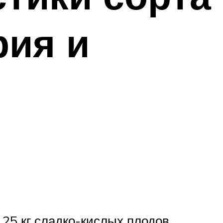
рия и
25 кг сладко-кислых плодов.