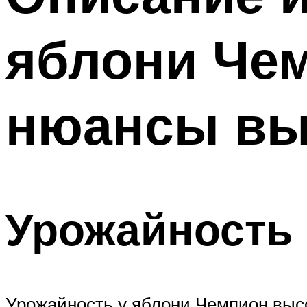
яблони Чем
нюансы вы
Урожайность
Урожайность у яблони Чемпион высо