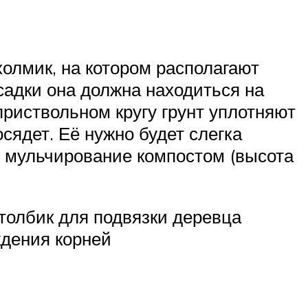
холмик, на котором располагают
садки она должна находиться на
приствольном кругу грунт уплотняют
сядет. Её нужно будет слегка
т мульчирование компостом (высота
толбик для подвязки деревца
ждения корней