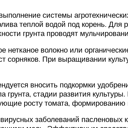
 выполнение системы агротехнически
олива теплой водой под корень. Для 
ности грунта проводят мульчировани
е нетканое волокно или органические
ст сорняков. При выращивании культ
ендуется вносить подкормки удобрен
а грунта, стадии развития культуры.
ующие росту томата, формированию 
вирусных заболеваний пасленовых ку