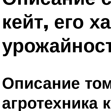
кейт, его х
урожайнос
Описание то
агротехника 