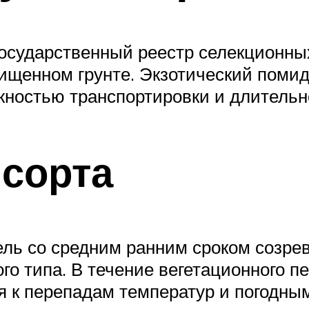
осударственный реестр селекционны
ищенном грунте. Экзотический помид
ностью транспортировки и длительно
сорта
 со средним ранним сроком созрева
о типа. В течение вегетационного пе
 к перепадам температур и погодны