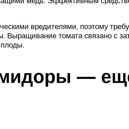
ащими медь. Эффективным средство
ескими вредителями, поэтому требу
. Выращивание томата связано с зат
 плоды.
мидоры — ещ