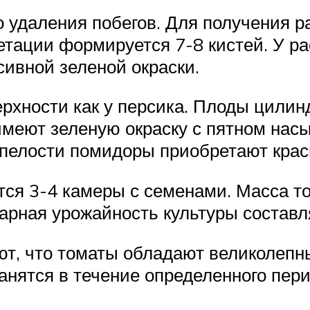
 удаления побегов. Для получения р
гетации формируется 7-8 кистей. У р
сивной зеленой окраски.
хности как у персика. Плоды цилинд
меют зеленую окраску с пятном насы
спелости помидоры приобретают крас
ся 3-4 камеры с семенами. Масса том
ная урожайность культуры составляет 5
т, что томаты обладают великолепны
анятся в течение определенного пери