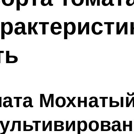
арактеристи
ть
мата Мохнаты
культивирован