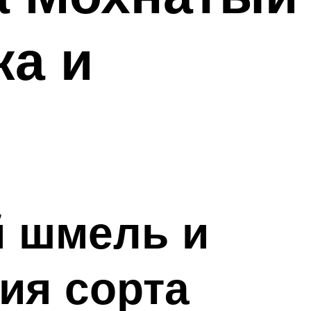
ка и
й шмель и
ия сорта