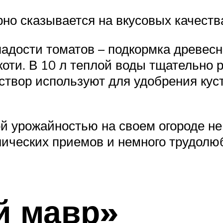
о сказывается на вкусовых качества
адости томатов – подкормка древесн
и. В 10 л теплой воды тщательно ра
створ используют для удобрения куст
ой урожайностью на своем огороде н
нических приемов и немного трудолю
й мавр»