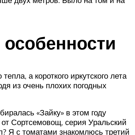
ыше двух метров. Было на том и на
 особенности
епла, а короткого иркутского лета
одя из очень плохих погодных
обиралась «Зайку» в этом году
 от Сортсемовощ, серия Уральский
ал? Я с томатами знакомлюсь третий