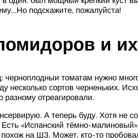
ку в один: был мощный крепкий куст в
 тему…Но подскажите, пожалуйста!
помидоров и их
 черноплодныи томатам нужно много т
ду несколько сортов черненьких. Исх
по разному отреагировали.
нсервирую. А теперь буду. Хотя не с
. Есть «Испанский тёмно-малиновый»
 похож на ШЗ. Может, кто-то пробов